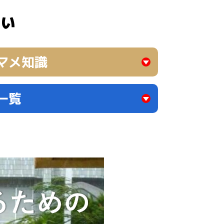
さい
マメ知識
一覧