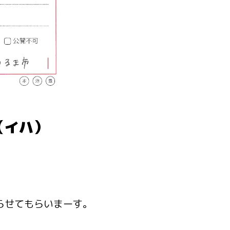
（イハ）
らせてもらいまーす。